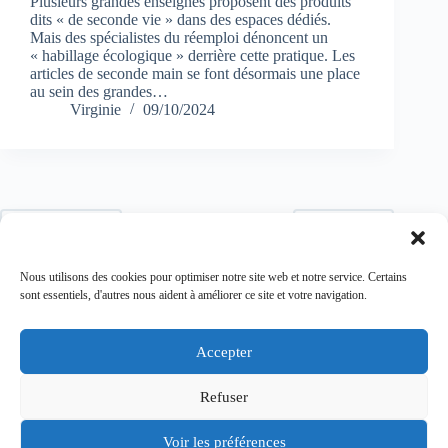
Plusieurs grandes enseignes proposent des produits
dits « de seconde vie » dans des espaces dédiés.
Mais des spécialistes du réemploi dénoncent un
« habillage écologique » derrière cette pratique. Les
articles de seconde main se font désormais une place
au sein des grandes…
Virginie
09/10/2024
1
2
3
PRÉCÉDENT
SUIVANT
Nous utilisons des cookies pour optimiser notre site web et notre service. Certains
4
5
6
sont essentiels, d'autres nous aident à améliorer ce site et votre navigation.
7
…
11
Accepter
Refuser
Politique de confidentialité
Mentions légales
Voir les préférences
Conditions générales de vente