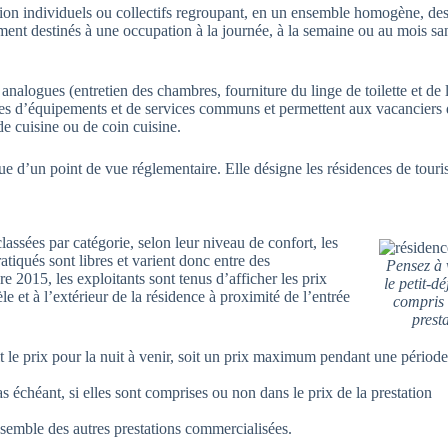
tion individuels ou collectifs regroupant, en un ensemble homogène, de
ment destinés à une occupation à la journée, à la semaine ou au mois sa
nalogues (entretien des chambres, fourniture du linge de toilette et de l
otées d’équipements et de services communs et permettent aux vacanciers
e cuisine ou de coin cuisine.
nue d’un point de vue réglementaire. Elle désigne les résidences de tour
assées par catégorie, selon leur niveau de confort, les
atiqués sont libres et varient donc entre des
Pensez à v
 2015, les exploitants sont tenus d’afficher les prix
le petit-d
èle et à l’extérieur de la résidence à proximité de l’entrée
compris 
prest
t le prix pour la nuit à venir, soit un prix maximum pendant une périod
s échéant, si elles sont comprises ou non dans le prix de la prestation
nsemble des autres prestations commercialisées.