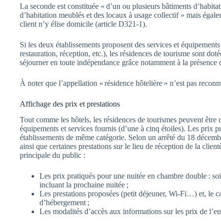
La seconde est constituée « d’un ou plusieurs bâtiments d’habita
d’habitation meublés et des locaux à usage collectif » mais égale
client n’y élise domicile (article D321-1).
Si les deux établissements proposent des services et équipements a
restauration, réception, etc.), les résidences de tourisme sont d
séjourner en toute indépendance grâce notamment à la présence d
À noter que l’appellation « résidence hôtelière » n’est pas recon
Affichage des prix et prestations
Tout comme les hôtels, les résidences de tourismes peuvent être cl
équipements et services fournis (d’une à cinq étoiles). Les prix pr
établissements de même catégorie. Selon un arrêté du 18 décembre
ainsi que certaines prestations sur le lieu de réception de la client
principale du public :
Les prix pratiqués pour une nuitée en chambre double : soi
incluant la prochaine nuitée ;
Les prestations proposées (petit déjeuner, Wi-Fi…) et, le ca
d’hébergement ;
Les modalités d’accès aux informations sur les prix de l’e