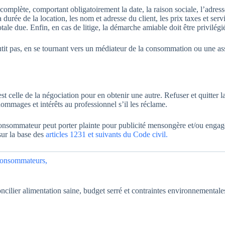
mplète, comportant obligatoirement la date, la raison sociale, l’adresse
durée de la location, les nom et adresse du client, les prix taxes et serv
ale due. Enfin, en cas de litige, la démarche amiable doit être privilégi
utit pas, en se tournant vers un médiateur de la consommation ou une as
st celle de la négociation pour en obtenir une autre. Refuser et quitter l
 dommages et intérêts au professionnel s’il les réclame.
 consommateur peut porter plainte pour publicité mensongère et/ou engag
sur la base des
articles 1231 et suivants du Code civil.
 consommateurs,
cilier alimentation saine, budget serré et contraintes environnementale