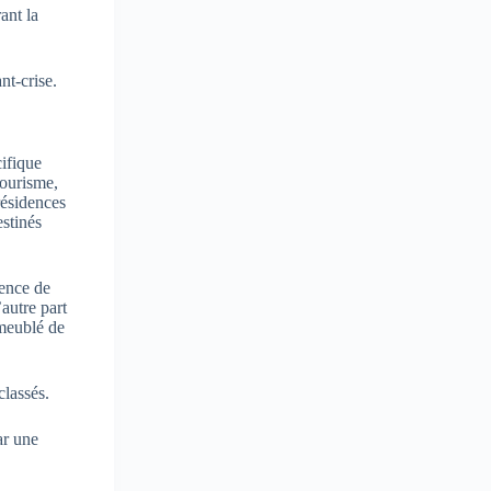
ant la
nt-crise.
cifique
tourisme,
résidences
estinés
dence de
autre part
 meublé de
classés.
ar une