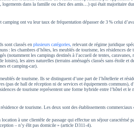
 logements dans la famille ou chez des amis…) qui était majoritaire dur
 et camping ont vu leur taux de fréquentation dépasser de 3 % celui d’ava
s sont classés en
plusieurs catégories,
relevant de régime juridique spé
ns : les chambres d’hôtes, les meublés de tourisme, les résidences de 
agés (notamment les campings destinés à l’accueil de tentes, caravanes, 
de loisirs), les aires naturelles (terrains aménagés classés sans étoile et d
anes et camping-car).
eublés de tourisme. Ils se distinguent d’une part de l’hôtellerie et rési
aires (pas de hall de réception ni de services et équipements communs), d’
ésidences de tourisme représentent une forme hybride entre l’hôtel et le
la résidence de tourisme. Les deux sont des établissements commerciaux 
ocation à une clientèle de passage qui effectue un séjour caractérisé p
ception – n’y élit pas domicile » (article D311-4).