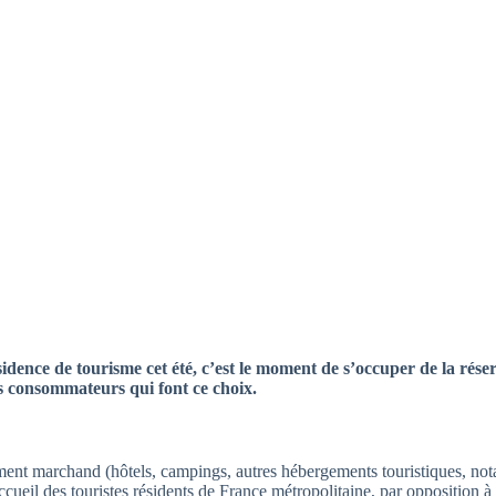
idence de tourisme cet été, c’est le moment de s’occuper de la rése
 consommateurs qui font ce choix.
rgement marchand (hôtels, campings, autres hébergements touristiques, n
ccueil des touristes résidents de France métropolitaine, par opposition à