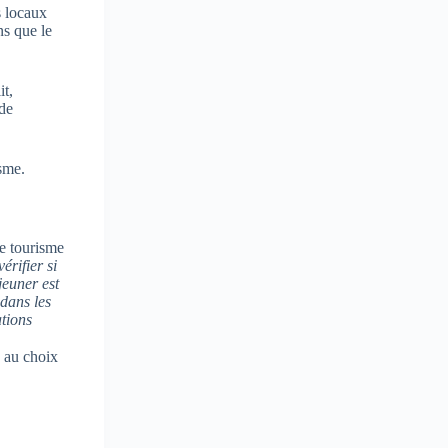
s locaux
ns que le
it,
 de
isme.
érifier si
éjeuner est
dans les
ations
e au choix