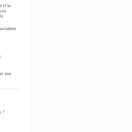
 et la
ices
ée.
sociation
a
er une
s ?