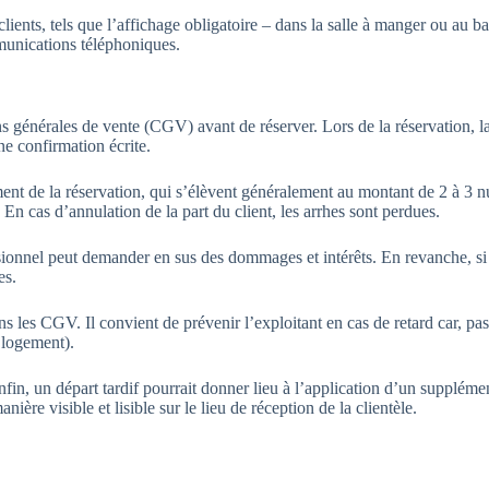
lients, tels que l’affichage obligatoire – dans la salle à manger ou au ba
mmunications téléphoniques.
ons générales de vente (CGV) avant de réserver. Lors de la réservation, l
confirmation écrite.
nt de la réservation, qui s’élèvent généralement au montant de 2 à 3 n
n cas d’annulation de la part du client, les arrhes sont perdues.
sionnel peut demander en sus des dommages et intérêts. En revanche, si 
es.
s les CGV. Il convient de prévenir l’exploitant en cas de retard car, pa
u logement).
in, un départ tardif pourrait donner lieu à l’application d’un suppléme
ère visible et lisible sur le lieu de réception de la clientèle.