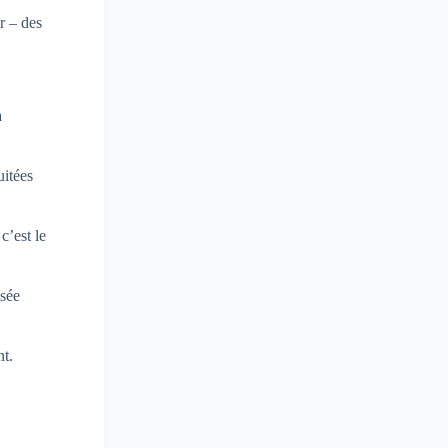
r – des
a
uitées
c’est le
ssée
nt.