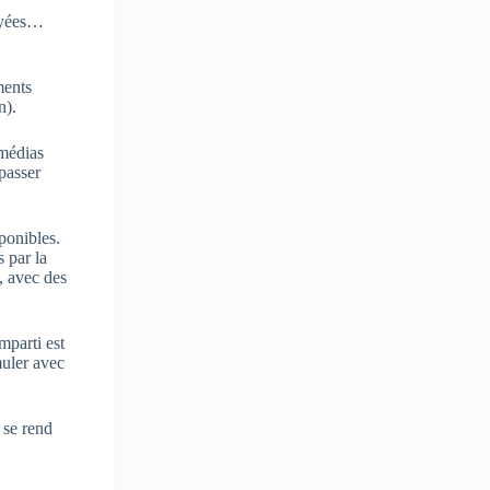
payées…
ments
n).
imédias
passer
ponibles.
 par la
, avec des
mparti est
muler avec
 se rend