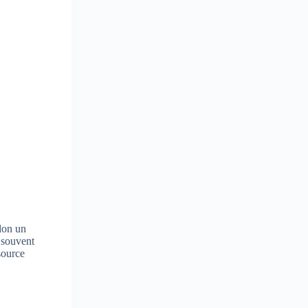
elon un
t souvent
source