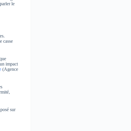
parler le
es.
de casse
ique
 un impact
e
(Agence
es
rmité,
 posé sur