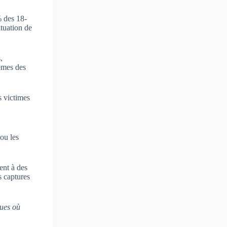
% des 18-
ituation de
,
rêmes des
s victimes
ou les
ent à des
s captures
ques où