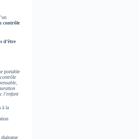
d’un
u contrôle
s d’être
 contrôle
pensable,
auration
c l’enfant
 à la
ation
n dialogue