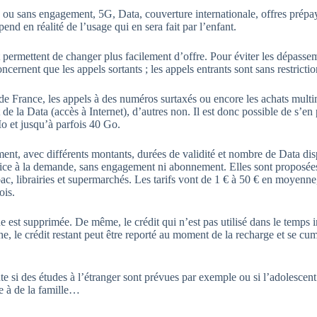
c ou sans engagement, 5G, Data, couverture internationale, offres pré
pend en réalité de l’usage qui en sera fait par l’enfant.
 permettent de changer plus facilement d’offre. Pour éviter les dépasse
ncernent que les appels sortants ; les appels entrants sont sans restrictio
 de France, les appels à des numéros surtaxés ou encore les achats mult
e la Data (accès à Internet), d’autres non. Il est donc possible de s’en 
o et jusqu’à parfois 40 Go.
ement, avec différents montants, durées de validité et nombre de Data dis
service à la demande, sans engagement ni abonnement. Elles sont proposées
bac, librairies et supermarchés. Les tarifs vont de 1 € à 50 € en moyenne
ois.
gne est supprimée. De même, le crédit qui n’est pas utilisé dans le temps i
he, le crédit restant peut être reporté au moment de la recharge et se cu
nte si des études à l’étranger sont prévues par exemple ou si l’adolescent
e à de la famille…