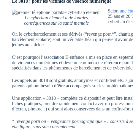
Le 3018 : pour les victimes de violence numérique
Selon
une ét
25 ans et 20 
Le cyberharcèlement a de lourdes
cyberharcèle
conséquences sur la santé mentale
Or, le cyberharcèlement et ses dérivés (“revenge porn*”, chantag
harcèlement scolaire) sont un véritable fléau qui peuvent avoir 
jeunes au suicide.
C’est pourquoi l’association E-enfance a mis en place en septe
de violences numériques et devenu le numéro de référence pour le
spécialisés dans les phénomènes de harcèlement et de cyberviolen
Les appels au 3018 sont gratuits, anonymes et confidentiels, 7 jo
parents qui ont besoin d’être accompagnés sur les problématique
Une application « 3018 » complète ce dispositif et peut être inst
fiches pratiques, prendre rapidement contact avec un professionn
d’écran, photos…) qui sont alors conservées dans un coffre-fort 
* revenge porn ou « vengeance pornographique » : consiste à s
elle figure, sans son consentement.