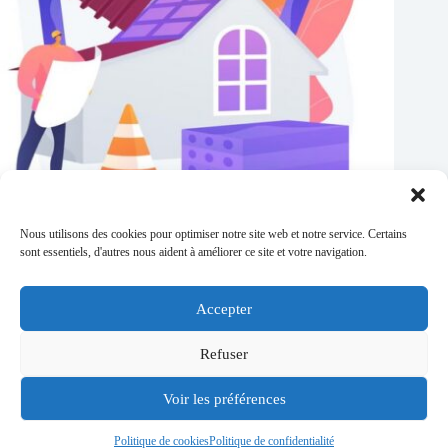
Nous utilisons des cookies pour optimiser notre site web et notre service. Certains
MAPRIMERÉNOV’ : Nouvelle évolution du dispositif à
sont essentiels, d'autres nous aident à améliorer ce site et votre navigation.
compter de septembre
04/05/2026
Accepter
Refuser
Politique de confidentialité
Mentions légales
Voir les préférences
Conditions générales de vente
Qui sommes-nous ?
Contact
Politique de cookies
Politique de confidentialité