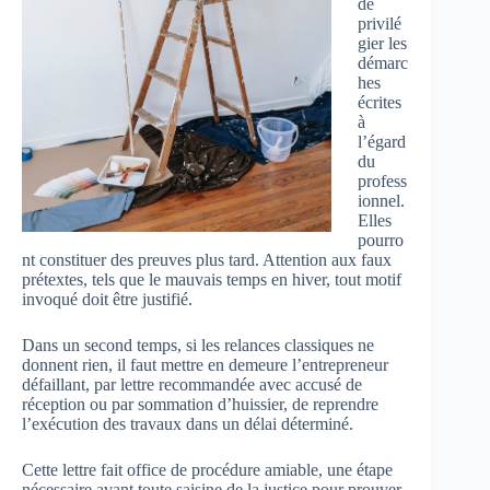
de
privilé
gier les
démarc
hes
écrites
à
l’égard
du
profess
ionnel.
Elles
pourro
nt constituer des preuves plus tard. Attention aux faux
prétextes, tels que le mauvais temps en hiver, tout motif
invoqué doit être justifié.
Dans un second temps, si les relances classiques ne
donnent rien, il faut mettre en demeure l’entrepreneur
défaillant, par lettre recommandée avec accusé de
réception ou par sommation d’huissier, de reprendre
l’exécution des travaux dans un délai déterminé.
Cette lettre fait office de procédure amiable, une étape
nécessaire avant toute saisine de la justice pour prouver