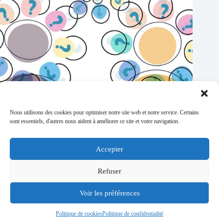
Nous utilisons des cookies pour optimiser notre site web et notre service. Certains
sont essentiels, d'autres nous aident à améliorer ce site et votre navigation.
Règlement extrajudiciaire des litiges
20/05/2026
Accepter
Refuser
Politique de confidentialité
Mentions légales
Voir les préférences
Conditions générales de vente
Qui sommes-nous ?
Contact
Politique de cookies
Politique de confidentialité