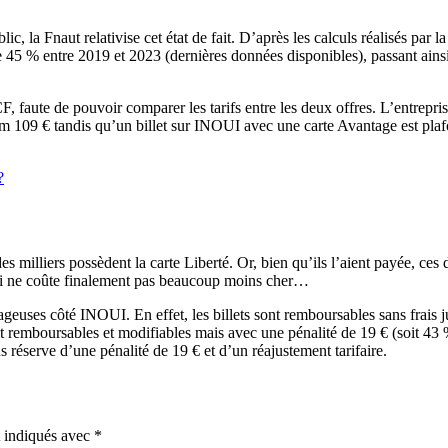
 la Fnaut relativise cet état de fait. D’après les calculs réalisés par l
5 % entre 2019 et 2023 (dernières données disponibles), passant ainsi
F, faute de pouvoir comparer les tarifs entre les deux offres. L’entrepri
m 109 € tandis qu’un billet sur INOUI avec une carte Avantage est pla
?
 milliers possèdent la carte Liberté. Or, bien qu’ils l’aient payée, ces d
ui ne coûte finalement pas beaucoup moins cher…
euses côté INOUI. En effet, les billets sont remboursables sans frais ju
estent remboursables et modifiables mais avec une pénalité de 19 € (soi
 réserve d’une pénalité de 19 € et d’un réajustement tarifaire.
t indiqués avec
*