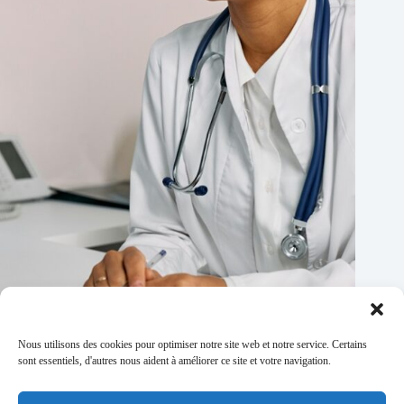
Nous utilisons des cookies pour optimiser notre site web et notre service. Certains
Déserts médicaux : 1 patient sur 4 confronté à un refus de
sont essentiels, d'autres nous aident à améliorer ce site et votre navigation.
RDV
29/04/2026
2 commentaires