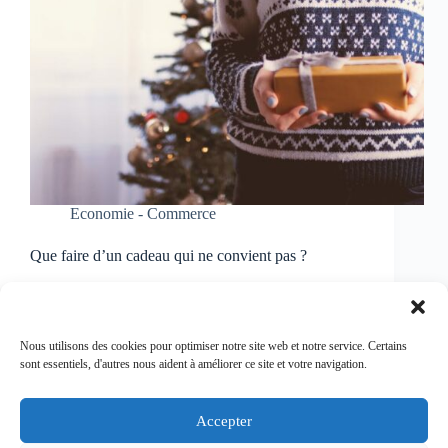
Economie - Commerce
Que faire d’un cadeau qui ne convient pas ?
Noël ne se passe pas toujours comme prévu et les
déconvenues peuvent être nombreuses. Alors que
faire si un cadeau ne plaît pas, ne correspond pas aux
attentes, est défectueux, livré en retard ou pire…
Nous utilisons des cookies pour optimiser notre site web et notre service. Certains
n’est pas livré du tout…
sont essentiels, d'autres nous aident à améliorer ce site et votre navigation.
Virginie
25/12/2024
Accepter