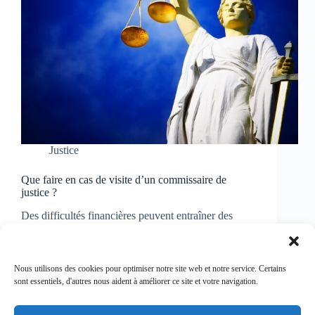
Justice
Que faire en cas de visite d’un commissaire de
justice ?
Des difficultés financières peuvent entraîner des
impayés de loyer, de crédit – ou de toute autre
facture – et déclencher l’envoi de courriers
recommandés, voire la visite d’un commissaire de
justice (anciennement huissier de justice). Comment
Nous utilisons des cookies pour optimiser notre site web et notre service. Certains
réagir ? En tant qu’auxiliaire…
sont essentiels, d'autres nous aident à améliorer ce site et votre navigation.
Virginie
12/06/2024