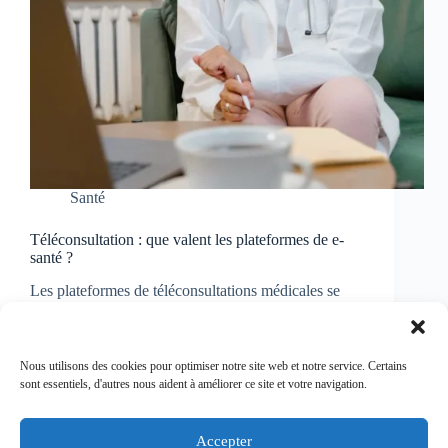
Santé
Téléconsultation : que valent les plateformes de e-
santé ?
Les plateformes de téléconsultations médicales se
sont fortement développées à la faveur de la
pandémie de Covid-19. Elles permettent d’être mis
en relation avec un professionnel de santé, avec ou
sans rendez-vous, même à la dernière minute.
Nous utilisons des cookies pour optimiser notre site web et notre service. Certains
Actuellement, les téléconsultations…
sont essentiels, d'autres nous aident à améliorer ce site et votre navigation.
Virginie
17/07/2024
Accepter