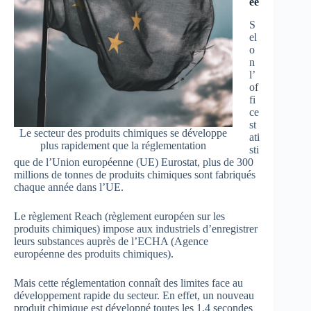
ée
S
el
o
n
l’
of
fi
ce
st
Le secteur des produits chimiques se développe
ati
plus rapidement que la réglementation
sti
que de l’Union européenne (UE) Eurostat, plus de 300
millions de tonnes de produits chimiques sont fabriqués
chaque année dans l’UE.
Le règlement Reach (règlement européen sur les
produits chimiques) impose aux industriels d’enregistrer
leurs substances auprès de l’ECHA (Agence
européenne des produits chimiques).
Mais cette réglementation connaît des limites face au
développement rapide du secteur. En effet, un nouveau
produit chimique est développé toutes les 1,4 secondes