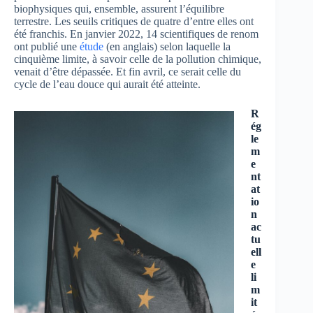
biophysiques qui, ensemble, assurent l’équilibre
terrestre. Les seuils critiques de quatre d’entre elles ont
été franchis. En janvier 2022, 14 scientifiques de renom
ont publié une
étude
(en anglais) selon laquelle la
cinquième limite, à savoir celle de la pollution chimique,
venait d’être dépassée. Et fin avril, ce serait celle du
cycle de l’eau douce qui aurait été atteinte.
R
ég
le
m
e
nt
at
io
n
ac
tu
ell
e
li
m
it