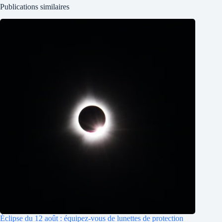
Publications similaires
Éclipse du 12 août : équipez-vous de lunettes de protection