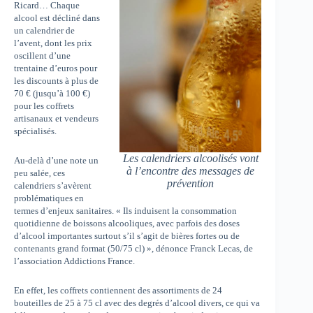
Ricard… Chaque
alcool est décliné dans
un calendrier de
l’avent, dont les prix
oscillent d’une
trentaine d’euros pour
les discounts à plus de
70 € (jusqu’à 100 €)
pour les coffrets
artisanaux et vendeurs
spécialisés.
Les calendriers alcoolisés vont
Au-delà d’une note un
à l’encontre des messages de
peu salée, ces
prévention
calendriers s’avèrent
problématiques en
termes d’enjeux sanitaires. « Ils induisent la consommation
quotidienne de boissons alcooliques, avec parfois des doses
d’alcool importantes surtout s’il s’agit de bières fortes ou de
contenants grand format (50/75 cl) », dénonce Franck Lecas, de
l’association Addictions France.
En effet, les coffrets contiennent des assortiments de 24
bouteilles de 25 à 75 cl avec des degrés d’alcool divers, ce qui va