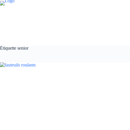
Passer
au
contenu
Étiquette
senior