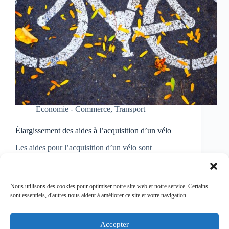
Economie - Commerce
,
Transport
Élargissement des aides à l’acquisition d’un vélo
Les aides pour l’acquisition d’un vélo sont
prolongées, et même étendues aux vélos d’occasion.
Le décret n° 2024-102 du 12 février 2024 modifie
les modalités de mise en œuvre des aides à
l’acquisition de véhicules peu polluants. S’agissant
Nous utilisons des cookies pour optimiser notre site web et notre service. Certains
des aides…
sont essentiels, d'autres nous aident à améliorer ce site et votre navigation.
Virginie
20/03/2024
Accepter